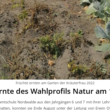
Früchte ernten am Garten der Kräuterfrau 2022
ernte des Wahlprofils Natur am 
tschule Nordwalde aus den Jahrgängen 6 und 7 mit ihrer Lehreri
 hatten, konnten sie Ende August unter der Leitung von Erwin 