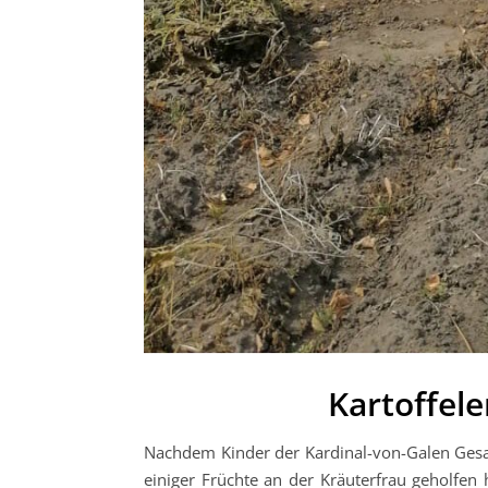
Kartoffel
Nachdem Kinder der Kardinal-von-Galen Gesam
einiger Früchte an der Kräuterfrau geholfen